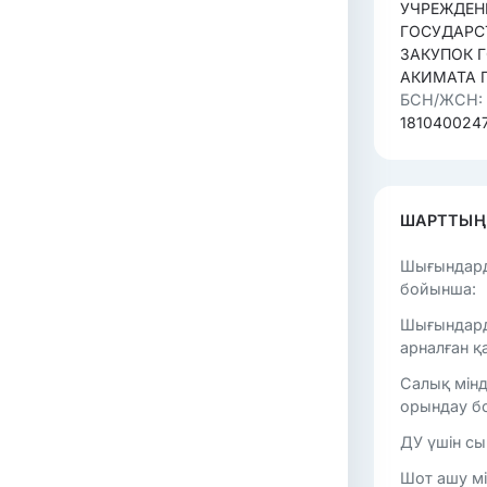
УЧРЕЖДЕН
ГОСУДАРС
ЗАКУПОК 
АКИМАТА 
БСН/ЖСН:
181040024
ШАРТТЫҢ
Шығындард
бойынша:
Шығындард
арналған қ
Салық мінд
орындау б
ДУ үшін с
Шот ашу мі