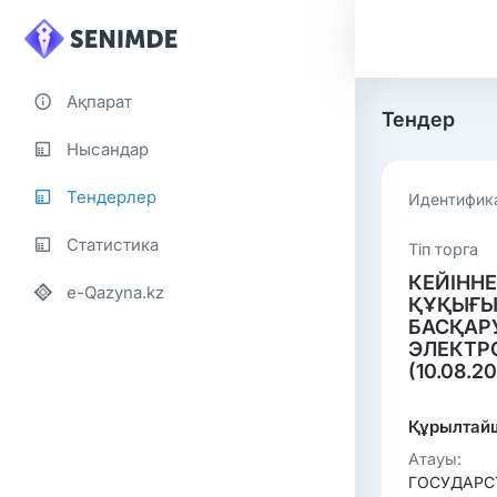
Ақпарат
Тендер
Нысандар
Тендерлер
Идентифик
Статистика
Тiп торга
КЕЙІННЕ
e-Qazyna.kz
ҚҰҚЫҒЫ
БАСҚАРУ
ЭЛЕКТР
(10.08.2
Құрылтай
Атауы:
ГОСУДАРС