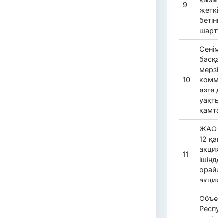
9
жетк
бетін
шарт
Сенім
басқ
мерзі
10
комм
өзге
уақт
қамт
ЖАО 
12 қ
акци
11
ішін
орай
акци
Объек
Респ