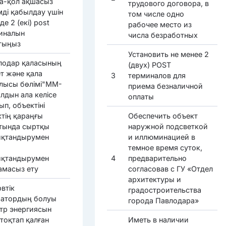
а-қол ақшасыз
трудового договора, в
мді қабылдау үшін
том числе одно
де 2 (екі) post
рабочее место из
иналын
числа безработных
тыңыз
Установить не менее 2
лодар қаласының
(двух) POST
ет және қала
3
терминалов для
лысы бөлімі"ММ-
приема безналичной
лдын ала келісе
оплаты
п, объектіні
ктің қараңғы
Обеспечить объект
тында сыртқы
наружной подсветкой
қтандырумен
и иллюминацией в
темное время суток,
қтандырумен
4
предварительно
амасыз ету
согласовав с ГУ «Отдел
архитектуры и
втік
градостроительства
ратордың болуы
города Павлодара»
ктр энергиясын
тоқтап қалған
Иметь в наличии