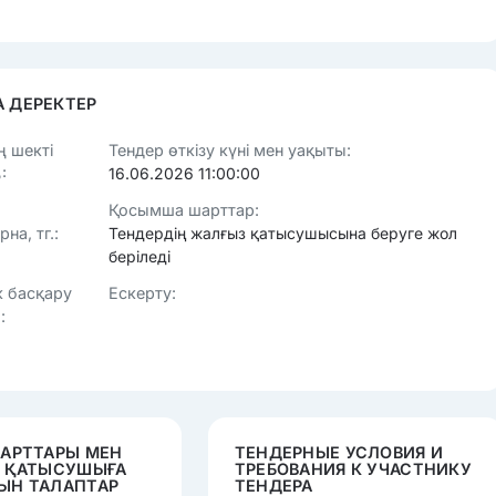
 ДЕРЕКТЕР
 шекті
Тендер өткізу күні мен уақыты:
:
16.06.2026 11:00:00
Қосымша шарттар:
на, тг.:
Тендердің жалғыз қатысушысына беруге жол
беріледі
к басқару
Ескерту:
:
ШАРТТАРЫ МЕН
ТЕНДЕРНЫЕ УСЛОВИЯ И
Е ҚАТЫСУШЫҒА
ТРЕБОВАНИЯ К УЧАСТНИКУ
ЫН ТАЛАПТАР
ТЕНДЕРА