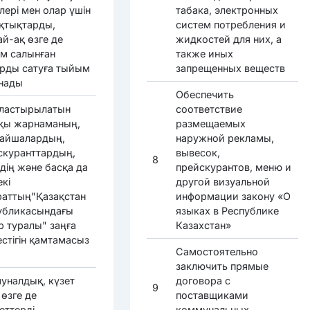
лері мен олар үшін
табака, электронных
қтықтарды,
систем потребления и
й-ақ өзге де
жидкостей для них, а
м салынған
также иных
арды сатуға тыйым
запрещенных веществ
нады
Обеспечить
ластырылатын
соответствие
қы жарнаманың,
размещаемых
айшалардың,
наружной рекламы,
скуранттардың,
вывесок,
8
дің және басқа да
прейскурантов, меню и
кі
другой визуальной
раттың"Қазақстан
информации закону «О
убликасындағы
языках в Республике
р туралы" заңға
Казахстан»
стігін қамтамасыз
Самостоятельно
заключить прямые
уналдық, күзет
договора с
9
өзге де
поставщиками
еттерді
коммунальных,