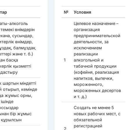
тар
№
Условия
аты-алкоголь
Целевое назначение –
темекі өнімдерін
организация
ехана, сусындар,
предпринимательской
терлік өнімдер,
деятельности, за
ұздақ, балмұздақ
исключением
ттері және т. б.)
реализации
дан басқа
1
алкогольной и
керлік қызметті
табачной продукции
дастыру
(кофейня, реализация
напитков, выпечки,
к шартын міндетті
мороженного,
й отырып, кемінде
мороженных десертов
ңа жұмыс орны,
и т. д.)
 ішінде
ссыздар
Создать не менее 5
ынан бір жұмыс
новых рабочих мест, с
 құрылсын
обязательной
регистрацией
2