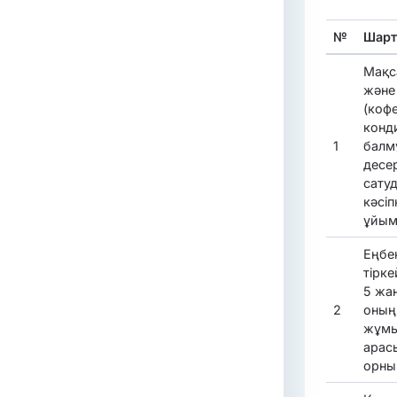
№
Шарт
Мақс
және 
(коф
конди
1
балм
десер
сату
кәсіп
ұйым
Еңбе
тірке
5 жа
2
оның
жұмы
арас
орны