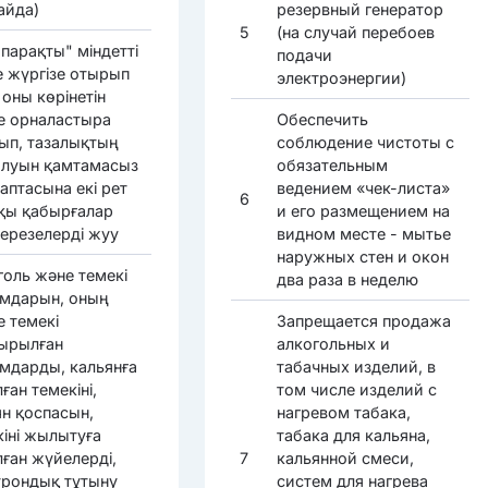
айда)
резервный генератор
5
(на случай перебоев
парақты" міндетті
подачи
е жүргізе отырып
электроэнергии)
оны көрінетін
е орналастыра
Обеспечить
ып, тазалықтың
соблюдение чистоты с
алуын қамтамасыз
обязательным
 аптасына екі рет
ведением «чек-листа»
6
қы қабырғалар
и его размещением на
терезелерді жуу
видном месте - мытье
наружных стен и окон
голь және темекі
два раза в неделю
мдарын, оның
е темекі
Запрещается продажа
ырылған
алкогольных и
мдарды, кальянға
табачных изделий, в
ған темекіні,
том числе изделий с
ян қоспасын,
нагревом табака,
кіні жылытуға
табака для кальяна,
лған жүйелерді,
7
кальянной смеси,
трондық тұтыну
систем для нагрева