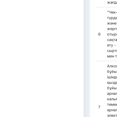
жағд
"Чек-
түрд
және 
жерг
6
отыр
сақт
ету -
сырт
мен 
Алко
бұйы
ішінд
қызд
бұйы
арнал
каль
теме
7
арна
элек