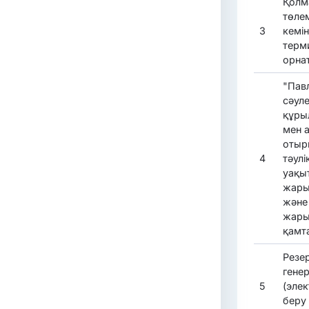
Қолм
төле
3
кемін
терм
орна
"Пав
сәул
құры
мен а
отыры
4
тәулі
уақы
жары
және
жары
қамт
Резер
гене
5
(эле
беру 