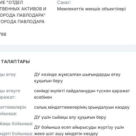
ИЕ "ОТДЕЛ
Санат:
ТВЕННЫХ АКТИВОВ И
Мемлекеттік меншік объектілері
ГОРОДА ПАВЛОДАРА"
ГОРОДА ПАВЛОДАРА
798
 ТАЛАПТАРЫ
ы өтеу
ДУ кезінде жұмсалған шығындарды өтеу
құқығын беру
ы өтеуге
сенімді мүлікті пайдаланудан түскен қаражат
аражат:
есебінен
еттемелерін
салық міндеттемелерінің орындалуын көздеу
ойынша:
ДУ үшін сыйақы алу құқығын беру
ыйақы бойынша:
ДУ бойынша есеп айырысуды жүргізу үшін
ндеті бойынша:
жеке шот ашу міндетін көздеу