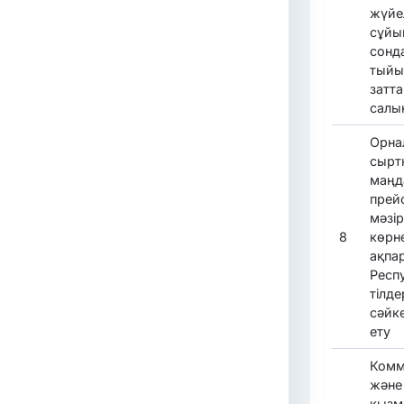
жүйе
сұйы
сонда
тыйы
затт
салы
Орна
сырт
маңд
прей
мәзір
8
көрне
ақпа
Респ
тілде
сәйке
ету
Комм
және 
қызм