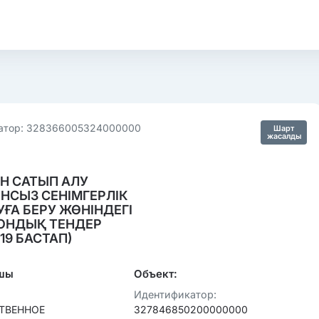
атор: 328366005324000000
Шарт
жасалды
Н САТЫП АЛУ
НСЫЗ СЕНІМГЕРЛІК
ҒА БЕРУ ЖӨНІНДЕГІ
ОНДЫҚ ТЕНДЕР
019 БАСТАП)
шы
Объект:
Идентификатор:
ТВЕННОЕ
327846850200000000