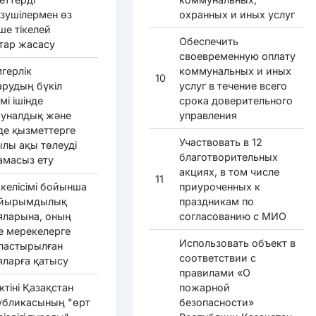
ізушілермен өз
охранных и иных услуг
ше тікелей
Обеспечить
тар жасасу
своевременную оплату
герлік
коммунальных и иных
10
арудың бүкіл
услуг в течение всего
мі ішінде
срока доверительного
уналдық және
управления
 де қызметтерге
Участвовать в 12
ылы ақы төлеуді
благотворительных
амасыз ету
акциях, в том числе
11
келісімі бойынша
приуроченных к
айырымдылық
праздникам по
яларына, оның
согласованию с МИО
де мерекелерге
Использовать объект в
ластырылған
соответствии с
яларға қатысу
правилами «О
тіні Қазақстан
пожарной
убликасының "өрт
безопасности»