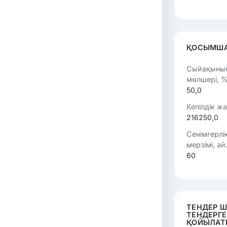
ҚОСЫМША
Сыйақының
мөлшері, %
50,0
Кепілдік жар
216250,0
Сенімгерлі
мерзімі, ай.
60
ТЕНДЕР 
ТЕНДЕРГ
ҚОЙЫЛАТ