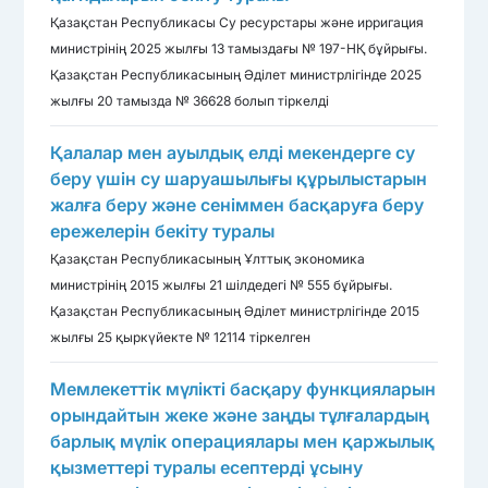
Қазақстан Республикасы Су ресурстары және ирригация
министрінің 2025 жылғы 13 тамыздағы № 197-НҚ бұйрығы.
Қазақстан Республикасының Әділет министрлігінде 2025
жылғы 20 тамызда № 36628 болып тіркелді
Қалалар мен ауылдық елді мекендерге су
беру үшін су шаруашылығы құрылыстарын
жалға беру және сеніммен басқаруға беру
ережелерін бекіту туралы
Қазақстан Республикасының Ұлттық экономика
министрінің 2015 жылғы 21 шілдедегі № 555 бұйрығы.
Қазақстан Республикасының Әділет министрлігінде 2015
жылғы 25 қыркүйекте № 12114 тіркелген
Мемлекеттік мүлікті басқару функцияларын
орындайтын жеке және заңды тұлғалардың
барлық мүлік операциялары мен қаржылық
қызметтері туралы есептерді ұсыну