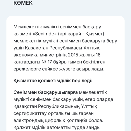
КӨМЕК
Мемлекеттік мүлікті сеніммен басқару
қызметі «Senimde» (әрі қарай - Қызмет)
мемлекеттік мүлікті сеніммен басқаруға беру
үшін Қазақстан Республикасы Ұлттық
экономика министрінің 2015 жылғы 16
қаңтардағы № 17 бұйрығымен бекітілген
ережелерге сәйкес жүзеге асырылады.
Қызметке қолжетімділік беріледі:
Сеніммен басқарушыларға
мемлекеттік
мүлікті сеніммен басқару үшін, егер оларда
Қазақстан Республикасының Ұлттық
сертификаттау орталығы шығарған
электрондық цифрлық қолтаңба болса.
Қолжетімділік автоматты түрде заңды