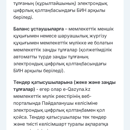
тұлғаның (құрылтайшының) электрондық
цифрлық қолтаңбасындағы БИН арқылы
беріледі.
Баланс ұстаушыларға
– мемлекеттік меншік
құқығымен немесе шаруашылық жүргізу
құқығымен мемлекеттік мүлікке ие болатын
мемлекеттік заңды тұлғалар (қолжетімділік
автоматты түрде заңды тұлғаның
электрондық цифрлық қолтаңбасындағы
БИН арқылы беріледі).
Тендер қатысушыларына (жеке және заңды
тұлғалар)
- егер олар e-Qazyna.kz
мемлекеттік мүлік реестірінің веб-
порталында Пайдаланушы келісіміне
электрондық цифрлық қолтаңбамен қол
қойса. Тендер қатысушылары тек тендер
және тиісті келісімшарт туралы ақпаратқа