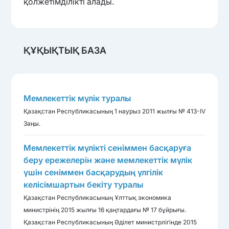
қолжетімділікті алады.
ҚҰҚЫҚТЫҚ БАЗА
Мемлекеттік мүлік туралы
Қазақстан Республикасының 1 наурыз 2011 жылғы № 413-IV
Заңы.
Мемлекеттік мүлікті сеніммен басқаруға
беру ережелерін және мемлекеттік мүлік
үшін сеніммен басқарудың үлгілік
келісімшартын бекіту туралы
Қазақстан Республикасының Ұлттық экономика
министрінің 2015 жылғы 16 қаңтардағы № 17 бұйрығы.
Қазақстан Республикасының Әділет министрлігінде 2015