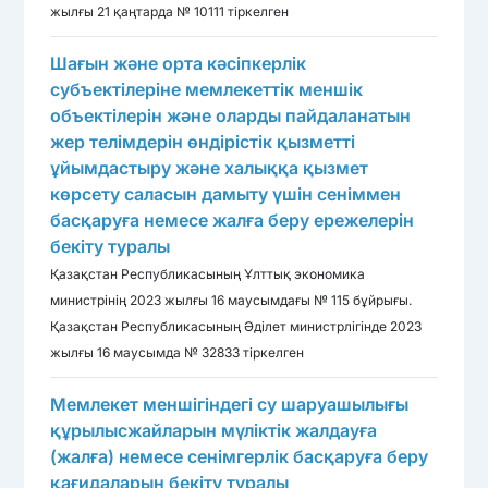
жылғы 21 қаңтарда № 10111 тіркелген
Шағын және орта кәсіпкерлік
субъектілеріне мемлекеттік меншік
объектілерін және оларды пайдаланатын
жер телімдерін өндірістік қызметті
ұйымдастыру және халыққа қызмет
көрсету саласын дамыту үшін сеніммен
басқаруға немесе жалға беру ережелерін
бекіту туралы
Қазақстан Республикасының Ұлттық экономика
министрінің 2023 жылғы 16 маусымдағы № 115 бұйрығы.
Қазақстан Республикасының Әділет министрлігінде 2023
жылғы 16 маусымда № 32833 тіркелген
Мемлекет меншігіндегі су шаруашылығы
құрылысжайларын мүліктік жалдауға
(жалға) немесе сенімгерлік басқаруға беру
қағидаларын бекіту туралы