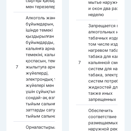
сыртқы қабырғалар
мытье наружных ст
мен терезелерді жуу
и окон два раза в
неделю
Алкоголь және темекі
бұйымдарын, оның
Запрещается прода
ішінде темекі
алкогольных и
қыздырылған
табачных изделий, в
бұйымдарды,
том числе изделий 
кальянға арналған
нагревом табака,
темекіні, кальян
табака для кальяна,
қоспасын, темекіні
7
кальянной смеси,
7
жылытуға арналған
систем для нагрева
жүйелерді,
табака, электронны
электрондық тұтыну
систем потребления
жүйелері мен олар
жидкостей для них, 
үшін сұйықтықтарды,
также иных
сондай-ақ өзге де
запрещенных вещес
тыйым салынған
заттарды сатуға
Обеспечить
тыйым салынады
соответствие
размещаемых
Орналастырылатын
наружной рекламы,