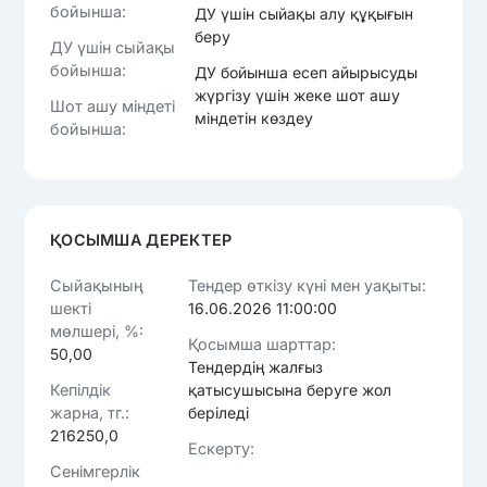
бойынша:
ДУ үшін сыйақы алу құқығын
беру
ДУ үшін сыйақы
бойынша:
ДУ бойынша есеп айырысуды
жүргізу үшін жеке шот ашу
Шот ашу міндеті
міндетін көздеу
бойынша:
ҚОСЫМША ДЕРЕКТЕР
Сыйақының
Тендер өткізу күні мен уақыты:
шекті
16.06.2026 11:00:00
мөлшері, %:
Қосымша шарттар:
50,00
Тендердің жалғыз
Кепілдік
қатысушысына беруге жол
жарна, тг.:
беріледі
216250,0
Ескерту:
Сенімгерлік