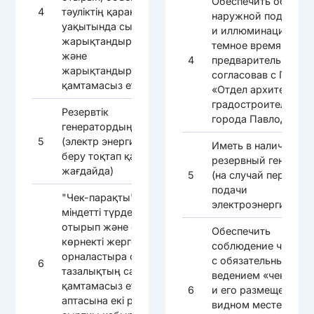
Обеспечить объект
4
тәуліктің қараңғы
наружной подсветк
уақытында сыртқы
и иллюминацией в
жарықтандырумен
темное время суток
және
4
предварительно
жарықтандырумен
согласовав с ГУ
қамтамасыз ету
«Отдел архитектуры
градостроительства
Резервтік
города Павлодара»
генератордың болуы
5
(электр энергиясын
Иметь в наличии
беру тоқтап қалған
резервный генерато
жағдайда)
5
(на случай перебоев
подачи
"Чек-парақты"
электроэнергии)
міндетті түрде жүргізе
отырып және оны
Обеспечить
көрнекті жерге
соблюдение чистот
орналастыра отырып,
с обязательным
6
тазалықтың сақталуын
ведением «чек-лист
қамтамасыз ету: -
6
и его размещением 
аптасына екі рет
видном месте: -