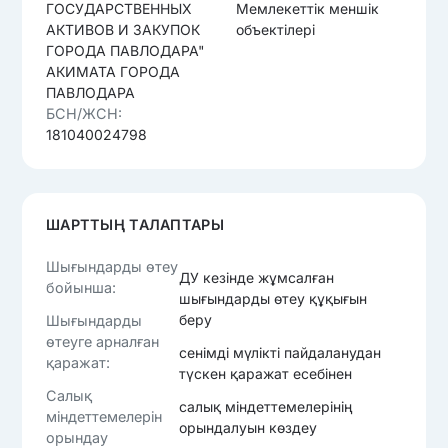
ГОСУДАРСТВЕННЫХ
Мемлекеттік меншік
АКТИВОВ И ЗАКУПОК
объектілері
ГОРОДА ПАВЛОДАРА"
АКИМАТА ГОРОДА
ПАВЛОДАРА
БСН/ЖСН:
181040024798
ШАРТТЫҢ ТАЛАПТАРЫ
Шығындарды өтеу
ДУ кезінде жұмсалған
бойынша:
шығындарды өтеу құқығын
беру
Шығындарды
өтеуге арналған
сенімді мүлікті пайдаланудан
қаражат:
түскен қаражат есебінен
Салық
салық міндеттемелерінің
міндеттемелерін
орындалуын көздеу
орындау