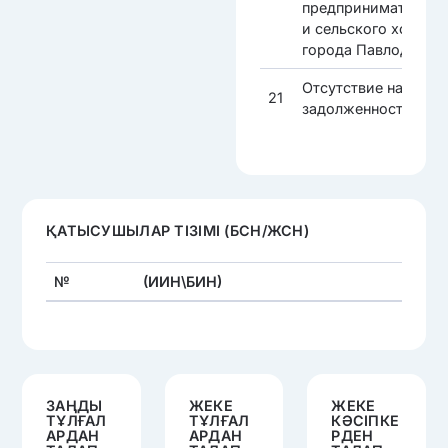
предпринимательст
и сельского хозяйст
города Павлодара»
Отсутствие налогов
21
задолженности
ҚАТЫСУШЫЛАР ТІЗІМІ (БСН/ЖСН)
№
(ИИН\БИН)
ЗАҢДЫ
ЖЕКЕ
ЖЕКЕ
ТҰЛҒАЛ
ТҰЛҒАЛ
КӘСІПКЕ
АРДАН
АРДАН
РДЕН