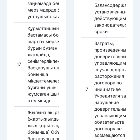
заңнамада белгіленген
Балансодержателю 
мерзімдерде баланс
установленные
ұстаушыға қайтарсын
действующим
законодательством
Құрылтайшының
сроки
бастамасы бойынша
шартты мерзімінен
Затраты,
бұрын бұзған
произведенные
жағдайда,
доверительным
сенімгерлікпен
управляющим, в
17
басқарушы шарт
случае досрочного
бойынша
расторжения
міндеттемелерді
договора по
бұзғаны үшін
17
инициативе
жұмсаған шығындар
Учредителя за
өтелмейді
нарушение
доверительным
Жылына екі рет
управляющим
(жартыжылдық және
обязательств по
жыл қорытындысы
договору не
бойынша) Объектіні
возмещаются
басқарудың аралық