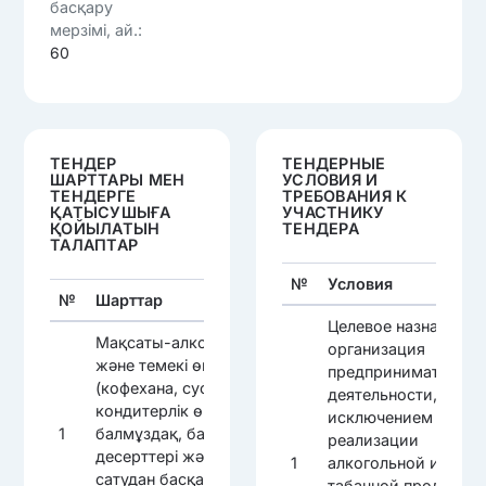
басқару
мерзімі, ай.:
60
ТЕНДЕР
ТЕНДЕРНЫЕ
ШАРТТАРЫ МЕН
УСЛОВИЯ И
ТЕНДЕРГЕ
ТРЕБОВАНИЯ К
ҚАТЫСУШЫҒА
УЧАСТНИКУ
ҚОЙЫЛАТЫН
ТЕНДЕРА
ТАЛАПТАР
№
Условия
№
Шарттар
Целевое назначение
Мақсаты-алкоголь
организация
және темекі өнімдерін
предпринимательск
(кофехана, сусындар,
деятельности, за
кондитерлік өнімдер,
исключением
1
балмұздақ, балмұздақ
реализации
десерттері және т. б.)
1
алкогольной и
сатудан басқа
табачной продукци