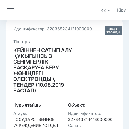
Кіру
KZ
Идентификатор: 328368234121000000
Шарт
жасалды
Тiп торга
КЕЙІННЕН САТЫП АЛУ
ҚҰҚЫҒЫНСЫЗ
СЕНІМГЕРЛІК
БАСҚАРУҒА БЕРУ
ЖӨНІНДЕГІ
ЭЛЕКТРОНДЫҚ
ТЕНДЕР (10.08.2019
БАСТАП)
Құрылтайшы
Объект:
Атауы:
Идентификатор:
ГОСУДАРСТВЕННОЕ
327846214418000000
УЧРЕЖДЕНИЕ "ОТДЕЛ
Санат: