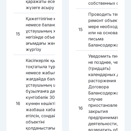
қаражаты есебінен
собственных средст
жүзеге асыру
Проводить текущий
Қажеттілігіне қарай
ремонт объекта по
немесе баланс
мере необходимост
15
ұстаушының хаты
или на основании
15
негізінде объектіге
письма
ағымдағы жөндеу
Балансодержателя
жүргізу
Уведомить письмен
Кәсіпкерлік қызмет
не позднее, чем за 3
тоқтатыла тұрған
(тридцать)
немесе жабылған
календарных дней д
жағдайда баланс
расторжения
ұстаушының шарты
Договора
бұзылғанға дейін
Балансодержателя 
күнтізбелік 30 (отыз)
случае
16
күннен кешіктірмей
приостановления ил
16
жазбаша хабардар
закрытия
етілсін, сондай-ақ
предпринимательск
объектіні
деятельности, а так
қолданыстағы
возвратить объект