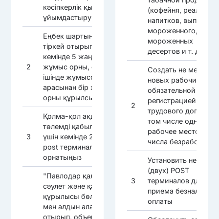
кәсіпкерлік қызметті
(кофейня, реализац
ұйымдастыру
напитков, выпечки,
мороженного,
Еңбек шартын міндетті
мороженных
тіркей отырып,
десертов и т. д.)
кемінде 5 жаңа
2
жұмыс орны, оның
Создать не менее 5
ішінде жұмыссыздар
новых рабочих мест,
арасынан бір жұмыс
обязательной
орны құрылсын
регистрацией
2
трудового договора,
Қолма-қол ақшасыз
том числе одно
төлемді қабылдау
рабочее место из
3
үшін кемінде 2 (екі)
числа безработных
post терминалын
орнатыңыз
Установить не менее
(двух) POST
"Павлодар қаласының
3
терминалов для
сәулет және қала
приема безналично
құрылысы бөлімі"ММ-
оплаты
мен алдын ала келісе
отырып, объектіні