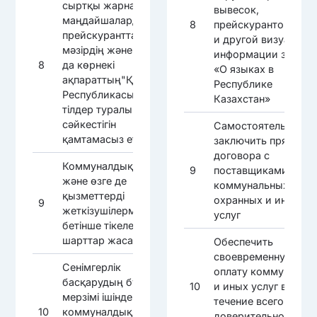
сыртқы жарнаманың,
вывесок,
маңдайшалардың,
8
прейскурантов, мен
прейскуранттардың,
и другой визуально
мәзірдің және басқа
информации закону
8
да көрнекі
«О языках в
ақпараттың"Қазақстан
Республике
Республикасындағы
Казахстан»
тілдер туралы" заңға
сәйкестігін
Самостоятельно
қамтамасыз ету
заключить прямые
договора с
Коммуналдық, күзет
9
поставщиками
және өзге де
коммунальных,
қызметтерді
охранных и иных
9
жеткізушілермен өз
услуг
бетінше тікелей
шарттар жасасу
Обеспечить
своевременную
Сенімгерлік
оплату коммунальн
басқарудың бүкіл
10
и иных услуг в
мерзімі ішінде
течение всего срока
10
коммуналдық және
доверительного