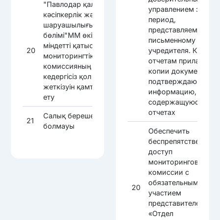
"Павлодар қаласының
управлением за вес
кәсіпкерлік және ауыл
период,
шаруашылығы
представляемые по
бөлімі"ММ өкілдерінің
письменному запро
міндетті қатысуымен
20
учредителя. К
мониторингтік
отчетам прилагаютс
комиссияның
копии документов,
кедергісіз қол
подтверждающих
жеткізуін қамтамасыз
информацию,
ету
содержащуюся в
отчетах
Салық берешегінің
21
болмауы
Обеспечить
беспрепятственный
доступ
мониторинговой
комиссии с
обязательным
20
участием
представителей ГУ
«Отдел