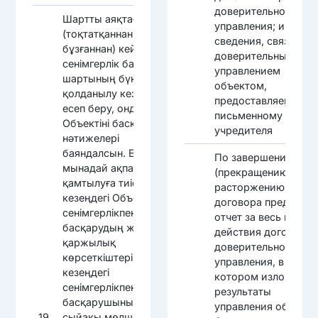
доверительного
Шартты аяқтағаннан
управления; иные
(тоқтатқаннан,
сведения, связанные
бұзғаннан) кейін
доверительным
сенімгерлік басқару
управлением
шартының бүкіл
объектом,
қолданылу кезеңі үшін
предоставляемые п
есеп беру, онда
письменному запро
Объектіні басқару
учредителя
нәтижелері
баяндалсын. Есепте
По завершению
мынадай ақпарат
(прекращению,
қамтылуға тиіс: - бүкіл
расторжению)
кезеңдегі Объектіні
договора представи
сенімгерлікпен
отчет за весь перио
басқарудың жиынтық
действия договора
қаржылық
доверительного
көрсеткіштері; - бүкіл
управления, в
кезеңдегі
котором изложить
сенімгерлікпен
результаты
басқарушының
управления объекто
19
сыйақы мөлшері; -