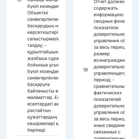
Отчет должен
бүкіл кезеңдегі
содержать
Объектіні
информацию: -
сенімгерлікпен
сводные финансовы
басқарудың нақты
показатели
көрсеткіштерін
доверительного
салыстырмалы
управления объект
талдау; -
за весь период; -
құрылтайшының
размер
жазбаша сұрау салуы
вознаграждения
бойынша ұсынылатын
доверительного
19
бүкіл кезеңдегі
управляющего за ве
сенімгерлікпен
период; -
басқаруға
сравнительный анал
байланысты өзге де
фактических
мәліметтер. Есептерге
показателей
есептердегі ақпаратты
доверительного
растайтын
управления объект
құжаттардың
за весь период; -
көшірмелері қоса
иные сведения,
беріледі
связанные с
доверительным