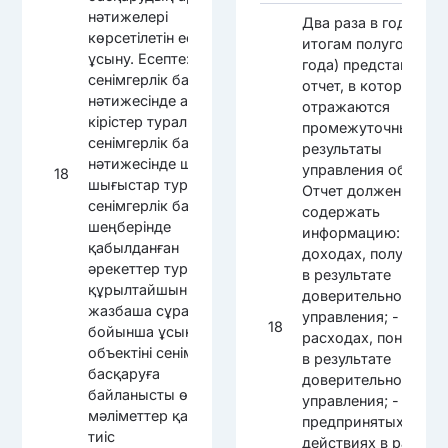
нәтижелері
Два раза в год (по
көрсетілетін есепті
итогам полугодия и
ұсыну. Есепте: -
года) представлять
сенімгерлік басқару
отчет, в котором
нәтижесінде алынған
отражаются
кірістер туралы; -
промежуточные
сенімгерлік басқару
результаты
нәтижесінде шеккен
управления объекто
18
шығыстар туралы; -
Отчет должен
сенімгерлік басқару
содержать
шеңберінде
информацию: - о
қабылданған
доходах, полученны
әрекеттер туралы;
в результате
құрылтайшының
доверительного
жазбаша сұрау салуы
управления; - о
18
бойынша ұсынылатын
расходах, понесенн
объектіні сенімгерлік
в результате
басқаруға
доверительного
байланысты өзге де
управления; - о
мәліметтер қамтылуға
предпринятых
тиіс
действиях в рамках