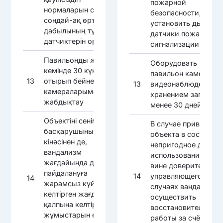
пожарной
нормаларын сақтау,
безопасности, а так
сондай-ақ өрт
установить дымовы
дабылының түтін
датчики пожарной
датчиктерін орнату
сигнализации
Павильонды жазбаны
Оборудовать
кемінде 30 күн сақтай
павильон камерами
13
отырып бейнебақылау
13
видеонаблюдения с
камераларымен
хранением записи н
жабдықтау
менее 30 дней
Объектіні сенімгерлік
В случае приведени
басқарушының
объекта в состояни
кінәсінен де,
непригодное для
вандализм
использования, как 
жағдайында да
вине доверительног
пайдалануға
14
управляющего, так и
14
жарамсыз күйге
случаях вандализма
келтірген жағдайда
осуществить
қалпына келтіру
восстановительные
жұмыстарын өз
работы за счёт