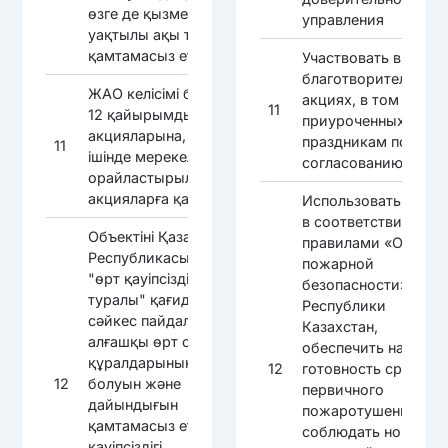
өзге де қызметтерге
управления
уақтылы ақы төлеуді
қамтамасыз ету
Участвовать в 12
благотворительных
ЖАО келісімі бойынша
акциях, в том числе
11
12 қайырымдылық
приуроченных к
акцияларына, оның
праздникам по
11
ішінде мерекелерге
согласованию с МИ
орайластырылған
акцияларға қатысу
Использовать объек
в соответствии с
Объектіні Қазақстан
правилами «О
Республикасының
пожарной
"өрт қауіпсіздігі
безопасности»
туралы" қағидаларына
Республики
сәйкес пайдалану,
Казахстан,
алғашқы өрт сөндіру
обеспечить наличие
құралдарының
12
готовность средств
12
болуын және
первичного
дайындығын
пожаротушения,
қамтамасыз ету, өрт
соблюдать нормы
қауіпсіздігі