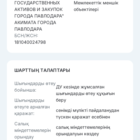
ГОСУДАРСТВЕННЫХ
Мемлекеттік меншік
АКТИВОВ И ЗАКУПОК
объектілері
ГОРОДА ПАВЛОДАРА"
АКИМАТА ГОРОДА
ПАВЛОДАРА
БСН/ЖСН:
181040024798
ШАРТТЫҢ ТАЛАПТАРЫ
Шығындарды өтеу
ДУ кезінде жұмсалған
бойынша:
шығындарды өтеу құқығын
беру
Шығындарды
өтеуге арналған
сенімді мүлікті пайдаланудан
қаражат:
түскен қаражат есебінен
Салық
салық міндеттемелерінің
міндеттемелерін
орындалуын көздеу
орындау