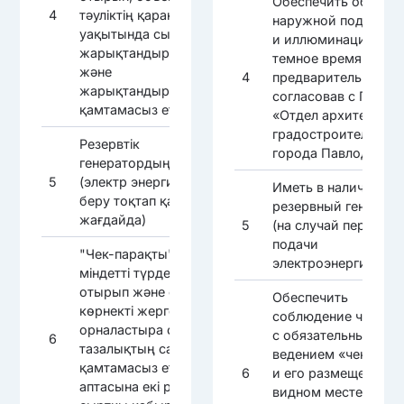
Обеспечить объект
4
тәуліктің қараңғы
наружной подсветк
уақытында сыртқы
и иллюминацией в
жарықтандырумен
темное время суток
және
4
предварительно
жарықтандырумен
согласовав с ГУ
қамтамасыз ету
«Отдел архитектуры
градостроительства
Резервтік
города Павлодара»
генератордың болуы
5
(электр энергиясын
Иметь в наличии
беру тоқтап қалған
резервный генерато
жағдайда)
5
(на случай перебоев
подачи
"Чек-парақты"
электроэнергии)
міндетті түрде жүргізе
отырып және оны
Обеспечить
көрнекті жерге
соблюдение чистот
орналастыра отырып,
с обязательным
6
тазалықтың сақталуын
ведением «чек-лист
қамтамасыз ету: -
6
и его размещением 
аптасына екі рет
видном месте: -