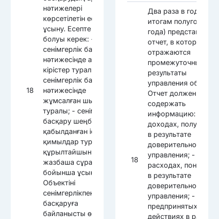
нәтижелері
Два раза в год (по
көрсетілетін есепті
итогам полугодия и
ұсыну. Есепте ақпарат
года) представлять
болуы керек: -
отчет, в котором
сенімгерлік басқару
отражаются
нәтижесінде алынған
промежуточные
кірістер туралы; -
результаты
сенімгерлік басқару
управления объекто
18
нәтижесінде
Отчет должен
жұмсалған шығыстар
содержать
туралы; - сенімгерлік
информацию: - о
басқару шеңберінде
доходах, полученны
қабылданған іс-
в результате
қимылдар туралы;
доверительного
құрылтайшының
управления; - о
18
жазбаша сұрау салуы
расходах, понесенн
бойынша ұсынылатын
в результате
Объектіні
доверительного
сенімгерлікпен
управления; - о
басқаруға
предпринятых
байланысты өзге де
действиях в рамках