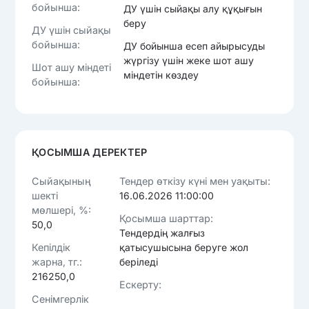
бойынша:
ДУ үшін сыйақы алу құқығын
беру
ДУ үшін сыйақы
бойынша:
ДУ бойынша есеп айырысуды
жүргізу үшін жеке шот ашу
Шот ашу міндеті
міндетін көздеу
бойынша:
ҚОСЫМША ДЕРЕКТЕР
Сыйақының
Тендер өткізу күні мен уақыты:
шекті
16.06.2026 11:00:00
мөлшері, %:
Қосымша шарттар:
50,0
Тендердің жалғыз
Кепілдік
қатысушысына беруге жол
жарна, тг.:
беріледі
216250,0
Ескерту:
Сенімгерлік