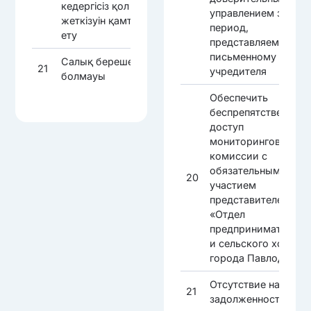
кедергісіз қол
управлением за вес
жеткізуін қамтамасыз
период,
ету
представляемые по
письменному запро
Салық берешегінің
21
учредителя
болмауы
Обеспечить
беспрепятственный
доступ
мониторинговой
комиссии с
обязательным
20
участием
представителей ГУ
«Отдел
предпринимательст
и сельского хозяйст
города Павлодара»
Отсутствие налогов
21
задолженности