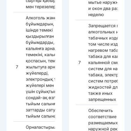
сыртқы қабырғалар
мытье наружных ст
мен терезелерді жуу
и окон два раза в
неделю
Алкоголь және темекі
бұйымдарын, оның
Запрещается прода
ішінде темекі
алкогольных и
қыздырылған
табачных изделий, в
бұйымдарды,
том числе изделий 
кальянға арналған
нагревом табака,
темекіні, кальян
табака для кальяна,
қоспасын, темекіні
7
кальянной смеси,
7
жылытуға арналған
систем для нагрева
жүйелерді,
табака, электронны
электрондық тұтыну
систем потребления
жүйелері мен олар
жидкостей для них, 
үшін сұйықтықтарды,
также иных
сондай-ақ өзге де
запрещенных вещес
тыйым салынған
заттарды сатуға
Обеспечить
тыйым салынады
соответствие
размещаемых
Орналастырылатын
наружной рекламы,