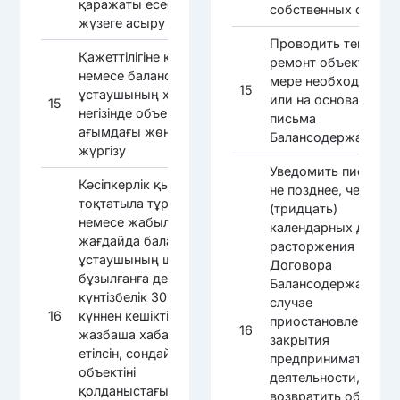
қаражаты есебінен
собственных средст
жүзеге асыру
Проводить текущий
Қажеттілігіне қарай
ремонт объекта по
немесе баланс
мере необходимост
15
ұстаушының хаты
или на основании
15
негізінде объектіге
письма
ағымдағы жөндеу
Балансодержателя
жүргізу
Уведомить письмен
Кәсіпкерлік қызмет
не позднее, чем за 3
тоқтатыла тұрған
(тридцать)
немесе жабылған
календарных дней д
жағдайда баланс
расторжения
ұстаушының шарты
Договора
бұзылғанға дейін
Балансодержателя 
күнтізбелік 30 (отыз)
случае
16
күннен кешіктірмей
приостановления ил
16
жазбаша хабардар
закрытия
етілсін, сондай-ақ
предпринимательск
объектіні
деятельности, а так
қолданыстағы
возвратить объект