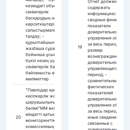
Отчет должен
кезеңдегі объектіні
содержать
сенімгерлік
информацию: -
басқарудың нақты
сводные финансовы
көрсеткіштерін
показатели
салыстырмалы
доверительного
талдау; -
управления объект
құрылтайшының
за весь период; -
19
жазбаша сұрау салуы
размер
бойынша ұсынылатын
вознаграждения
бүкіл кезең үшін
доверительного
сенімгерлік басқаруға
управляющего за ве
байланысты өзге де
период; -
мәліметтер
сравнительный анал
фактических
"Павлодар қаласының
показателей
кәсіпкерлік және ауыл
доверительного
шаруашылығы
управления объект
бөлімі"ММ өкілдерінің
за весь период; -
міндетті қатысуымен
20
иные сведения,
мониторингтік
связанные с
комиссияның
доверительным