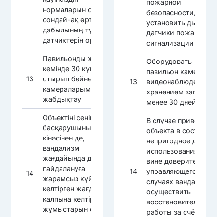
пожарной
нормаларын сақтау,
безопасности, а так
сондай-ақ өрт
установить дымовы
дабылының түтін
датчики пожарной
датчиктерін орнату
сигнализации
Павильонды жазбаны
Оборудовать
кемінде 30 күн сақтай
павильон камерами
13
отырып бейнебақылау
13
видеонаблюдения с
камераларымен
хранением записи н
жабдықтау
менее 30 дней
Объектіні сенімгерлік
В случае приведени
басқарушының
объекта в состояни
кінәсінен де,
непригодное для
вандализм
использования, как 
жағдайында да
вине доверительног
пайдалануға
14
управляющего, так и
14
жарамсыз күйге
случаях вандализма
келтірген жағдайда
осуществить
қалпына келтіру
восстановительные
жұмыстарын өз
работы за счёт