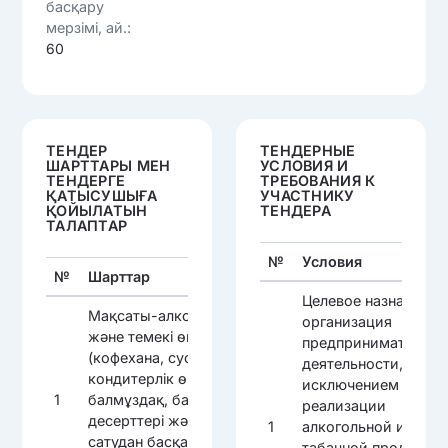
басқару
мерзімі, ай.:
60
ТЕНДЕР
ТЕНДЕРНЫЕ
ШАРТТАРЫ МЕН
УСЛОВИЯ И
ТЕНДЕРГЕ
ТРЕБОВАНИЯ К
ҚАТЫСУШЫҒА
УЧАСТНИКУ
ҚОЙЫЛАТЫН
ТЕНДЕРА
ТАЛАПТАР
№
Условия
№
Шарттар
Целевое назначение
Мақсаты-алкоголь
организация
және темекі өнімдерін
предпринимательск
(кофехана, сусындар,
деятельности, за
кондитерлік өнімдер,
исключением
1
балмұздақ, балмұздақ
реализации
десерттері және т. б.)
1
алкогольной и
сатудан басқа
табачной продукци