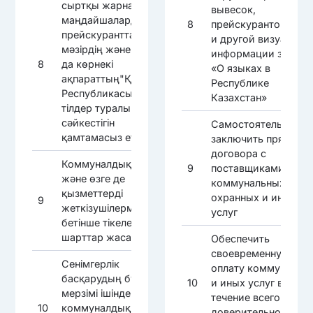
сыртқы жарнаманың,
вывесок,
маңдайшалардың,
8
прейскурантов, мен
прейскуранттардың,
и другой визуально
мәзірдің және басқа
информации закону
8
да көрнекі
«О языках в
ақпараттың"Қазақстан
Республике
Республикасындағы
Казахстан»
тілдер туралы" заңға
сәйкестігін
Самостоятельно
қамтамасыз ету
заключить прямые
договора с
Коммуналдық, күзет
9
поставщиками
және өзге де
коммунальных,
қызметтерді
охранных и иных
9
жеткізушілермен өз
услуг
бетінше тікелей
шарттар жасасу
Обеспечить
своевременную
Сенімгерлік
оплату коммунальн
басқарудың бүкіл
10
и иных услуг в
мерзімі ішінде
течение всего срока
10
коммуналдық және
доверительного