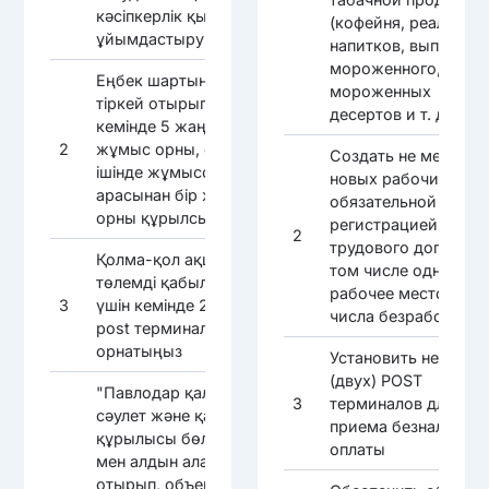
кәсіпкерлік қызметті
(кофейня, реализац
ұйымдастыру
напитков, выпечки,
мороженного,
Еңбек шартын міндетті
мороженных
тіркей отырып,
десертов и т. д.)
кемінде 5 жаңа
2
жұмыс орны, оның
Создать не менее 5
ішінде жұмыссыздар
новых рабочих мест,
арасынан бір жұмыс
обязательной
орны құрылсын
регистрацией
2
трудового договора,
Қолма-қол ақшасыз
том числе одно
төлемді қабылдау
рабочее место из
3
үшін кемінде 2 (екі)
числа безработных
post терминалын
орнатыңыз
Установить не менее
(двух) POST
"Павлодар қаласының
3
терминалов для
сәулет және қала
приема безналично
құрылысы бөлімі"ММ-
оплаты
мен алдын ала келісе
отырып, объектіні