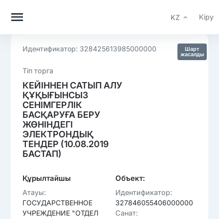
Кіру
KZ
Идентификатор: 328425613985000000
Шарт
жасалды
Тiп торга
КЕЙІННЕН САТЫП АЛУ
ҚҰҚЫҒЫНСЫЗ
СЕНІМГЕРЛІК
БАСҚАРУҒА БЕРУ
ЖӨНІНДЕГІ
ЭЛЕКТРОНДЫҚ
ТЕНДЕР (10.08.2019
БАСТАП)
Құрылтайшы
Объект:
Атауы:
Идентификатор:
ГОСУДАРСТВЕННОЕ
327846055406000000
УЧРЕЖДЕНИЕ "ОТДЕЛ
Санат: