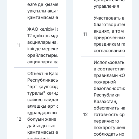
өзге де қызметтерге
управления
уақтылы ақы төлеуді
қамтамасыз ету
Участвовать в 12
благотворительных
ЖАО келісімі бойынша
акциях, в том числе
11
12 қайырымдылық
приуроченных к
акцияларына, оның
праздникам по
11
ішінде мерекелерге
согласованию с МИ
орайластырылған
акцияларға қатысу
Использовать объек
в соответствии с
Объектіні Қазақстан
правилами «О
Республикасының
пожарной
"өрт қауіпсіздігі
безопасности»
туралы" қағидаларына
Республики
сәйкес пайдалану,
Казахстан,
алғашқы өрт сөндіру
обеспечить наличие
құралдарының
12
готовность средств
12
болуын және
первичного
дайындығын
пожаротушения,
қамтамасыз ету, өрт
соблюдать нормы
қауіпсіздігі