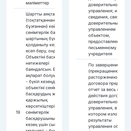
мәліметтер
доверительного
управления; иные
Шартты аяқтағаннан
сведения, связанные
(тоқтатқаннан,
доверительным
бұзғаннан) кейін
управлением
сенімгерлік басқару
объектом,
шартының бүкіл
предоставляемые п
қолданылу кезеңі үшін
письменному запро
есеп беру, онда
учредителя
Объектіні басқару
нәтижелері
По завершению
баяндалсын. Есепте
(прекращению,
ақпарат болуы керек:
расторжению)
- бүкіл кезеңдегі
договора представи
объектіні сенімгерлік
отчет за весь перио
басқарудың жиынтық
действия договора
қаржылық
доверительного
көрсеткіштері; -
управления, в
19
сенімгерлік
котором изложить
басқарушының бүкіл
результаты
кезең үшін сыйақы
управления объекто
мөлшері; - бүкіл