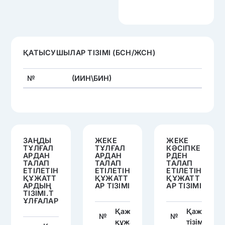
ҚАТЫСУШЫЛАР ТІЗІМІ (БСН/ЖСН)
№
(ИИН\БИН)
ЗАҢДЫ
ЖЕКЕ
ЖЕКЕ
ТҰЛҒАЛ
ТҰЛҒАЛ
КӘСІПКЕ
АРДАН
АРДАН
РДЕН
ТАЛАП
ТАЛАП
ТАЛАП
ЕТІЛЕТІН
ЕТІЛЕТІН
ЕТІЛЕТІН
ҚҰЖАТТ
ҚҰЖАТТ
ҚҰЖАТТ
АРДЫҢ
АР ТІЗІМІ
АР ТІЗІМІ
ТІЗІМІ.Т
ҰЛҒАЛАР
Қажетті
Қажетті қ
№
№
құжаттар тізімі
тізімі