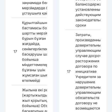
заңнамада белгіленген
Балансодержателю 
мерзімдерде баланс
установленные
ұстаушыға қайтарсын
действующим
законодательством
Құрылтайшының
сроки
бастамасы бойынша
шартты мерзімінен
Затраты,
бұрын бұзған
произведенные
жағдайда,
доверительным
сенімгерлікпен
управляющим, в
17
басқарушы шарт
случае досрочного
бойынша
расторжения
міндеттемелерді
договора по
бұзғаны үшін
17
инициативе
жұмсаған шығындар
Учредителя за
өтелмейді
нарушение
доверительным
Жылына екі рет
управляющим
(жартыжылдық және
обязательств по
жыл қорытындысы
договору не
бойынша) Объектіні
возмещаются
басқарудың аралық