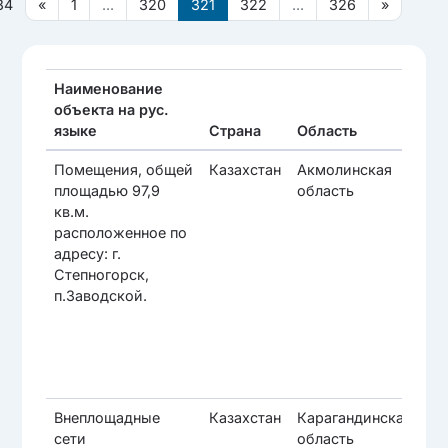
84
«
1
...
320
321
322
...
326
»
Наименование
объекта на рус.
языке
Страна
Область
Ра
Помещения, общей
Казахстан
Акмолинская
Ст
площадью 97,9
область
г.а
кв.м.
расположенное по
адресу: г.
Степногорск,
п.Заводской.
Внеплощадные
Казахстан
Карагандинская
Са
сети
область