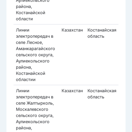
Аулиекольского
района,
Костанайской
области
Линии
Казахстан
Костанайская
Ау
электропередач в
область
ра
селе Лесное,
Аманкарагайского
сельского округа,
Аулиекольского
района,
Костанайской
областии
Линии
Казахстан
Костанайская
Ау
электропередач в
область
ра
селе Жалтырколь,
Москалевского
сельского округа,
Аулиекольского
района,