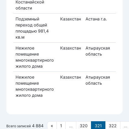
Костанайской
области
Подземный
Казахстан
Астана г.а.
Са
переход общей
площадью 981,4
кв.м
Нежилое
Казахстан
Атырауская
Жы
помещение
область
ра
многоквартирного
жилого дома
Нежилое
Казахстан
Атырауская
Жы
помещение
область
ра
многоквартирного
жилого дома
4 884
«
1
...
320
321
322
...
Всего записей