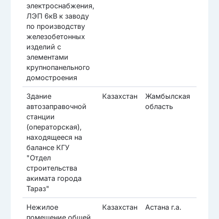
электроснабжения,
ЛЭП 6кВ к заводу
по производству
железобетонных
изделий с
элементами
крупнопанельного
домостроения
Здание
Казахстан
Жамбылская
Тар
автозаправочной
область
станции
(операторская),
находящееся на
балансе КГУ
"Отдел
строительства
акимата города
Тараз"
Нежилое
Казахстан
Астана г.а.
Ес
помещение общей