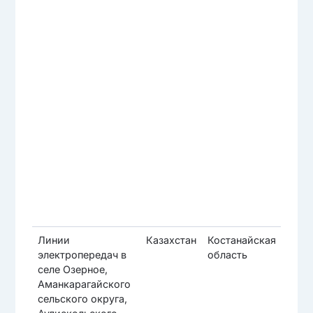
Линии
Казахстан
Костанайская
Ау
электропередач в
область
ра
селе Озерное,
Аманкарагайского
сельского округа,