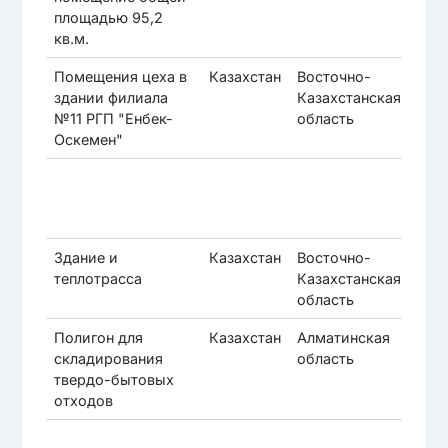
площадью 95,2
кв.м.
Помещения цеха в
Казахстан
Восточно-
Се
здании филиала
Казахстанская
№11 РГП "Енбек-
область
Оскемен"
Здание и
Казахстан
Восточно-
Се
теплотрасса
Казахстанская
область
Полигон для
Казахстан
Алматинская
Та
складирования
область
г.а
твердо-бытовых
отходов